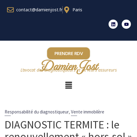
contact@damienjost.fr
Paris
PRENDRE RDV
Damien Jost
L’avocat des diagnostiqueurs et de leurs assureurs
Blog
Home
DIAGNOSTIC TERMITE : le renouvellement « hors-sol »
,
Responsabilité du diagnostiqueur
Vente immobilère
DIAGNOSTIC TERMITE : le
renouvellement « hors-sol »