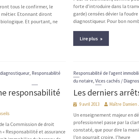
forte d’introduire dans la tram
ront tous le confirmer, le
garde) censées dévier la foudre
du métier. Etonnant diront
diagnostiqueur. Pour bon nomb
é biologique. Et pourtant, ne
Lire plus
,
 diagnostiqueur
Responsabilité
Responsabilité de l'agent immobili
,
du notaire
Vices cachés / Diagnos
ne responsabilité
Les derniers arrê
9 avril 2013
Maître Damien
seils
Un enseignement majeur en déco
professionnel passe par la clart
de la Commission de droit
constaté, que pour dire la man
 « Responsabilité et assurance
l’on pourrait croire, l’heure