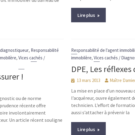
roit immobilier du barreau de
Lire plus
,
 diagnostiqueur
Responsabilité
Responsabilité de l'agent immobili
,
,
mobilère
Vices cachés /
immobilère
Vices cachés / Diagnos
DPE, Les réflexes
surer !
13 mars 2013
Maître Dami
La mise en place d’un nouveau d
l’acquéreur, ouvre également d
agnostic ou de norme
technicien. L’effort de formati
isprudence récente offre
aussi s’attacher à prévenir la
voire involontairement
ur. Un article récent souligne
Lire plus