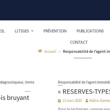
EIL
LITIGES
PRÉVENTION
PUBLICATIONS
CONTACT
Accueil
»
Responsabilité de l’agent i
sponsabilité de l’ag
Articles et documents
Responsabilité de l’agent imm
,
 diagnostiqueur
Vente
Responsabilité de l'agent immobili
« RESERVES-TYPES 
is bruyant
11 mars 2023
Maître Dami
Pour le technicien, comme pour 