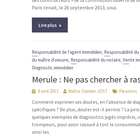
des constructeurs » de la Commission ouverte de d
Paris tenait, le 26 septembre 2013, sous
Lire plus
,
Responsabilité de l'agent immobilier
Responsabilité du
,
,
du maître d'oeuvre
Responsabilité du notaire
Vente im
Diagnostic immobilier
Merule : Ne pas chercher à ras
9 avril 2013
Maître Damien JOST
Parasites
Comment exprimer ses doutes, en l’absence de di
spécifiques ? De plus, douter est-il permis ? La jur
quelques exemples de diagnostics jugés imprécis, 
trompeurs, pour avoir rassuré à tort le consommate
ainsi les