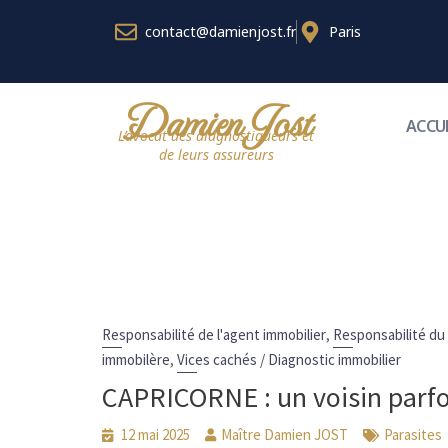
contact@damienjost.fr
Paris
Damien Jost
ACCU
L’avocat des diagnostiqueurs et
de leurs assureurs
Catégorie :
Re
Home
,
Responsabilité de l'agent immobilier
Responsabilité du
,
immobilère
Vices cachés / Diagnostic immobilier
CAPRICORNE : un voisin parfo
12 mai 2025
Maître Damien JOST
Parasites